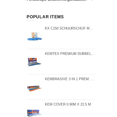
POPULAR ITEMS
KX C150 SCHUURSCHIJF MET KERAMISCHE KORREL P400-50ST/DOOS
KEMTEX PREMIUM DUBBELZIJDIGE SCHUURSPONS P320-20ST/DOOS
KEMBRASIVE 3 IN 1 PREM. CER. STRIPS P60 - DOOS 25ST
KEM COVER 0.90M X 22,5 M