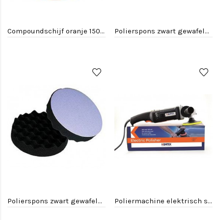
Compoundschijf oranje 150mm x 25mm - Velcro
Polierspons zwart gewafeld 150 mm
Polierspons zwart gewafeld 80 mm
Poliermachine elektrisch std pad 125 mm