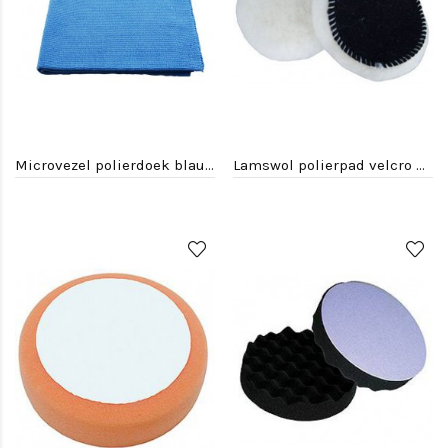
Microvezel polierdoek blauw no edge
Lamswol polierpad velcro wit SF 135 mm