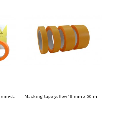
Masking tape orange 110°C-36mm-doos 24 rollen
Masking tape yellow 19 mm x 50 m