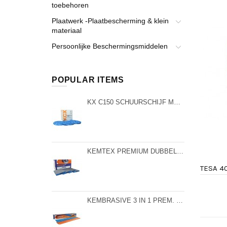
toebehoren
Plaatwerk -Plaatbescherming & klein
materiaal
Persoonlijke Beschermingsmiddelen
POPULAR ITEMS
KX C150 SCHUURSCHIJF MET KERAMISCHE KORREL P400-50ST/DOOS
KEMTEX PREMIUM DUBBELZIJDIGE SCHUURSPONS P320-20ST/DOOS
TESA 4
KEMBRASIVE 3 IN 1 PREM. CER. STRIPS P60 - DOOS 25ST